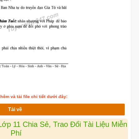
êm và tải file chi tiết dưới đây:
Tải về
p 11 Chia Sẻ, Trao Đổi Tài Liệu Miễn
Phí