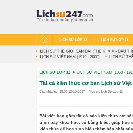
LỊCH SỬ LỚP 12
LỊCH SỬ LỚP 11
LỊCH SỬ THẾ GIỚI CẬN ĐẠI (THẾ KỈ XIX - ĐẦU TH
LỊCH SỬ VIỆT NAM (1919 - 2000)
LỊCH SỬ THẾ 
LỊCH SỬ LỚP 11
LỊCH SỬ VIỆT NAM (1858 - 191
Tất cả kiến thức cơ bản Lịch sử Việt
Cập nhật lúc: 15:00 12-10-2017
Mục tin: Lịch Sử Lớp 11
Bài viết bao gồm tất cả các kiến thức cơ bả
trình bày khoa học, có bằng biểu, giúp học 
kiến thức để học sinh hiểu thêm bản chất của