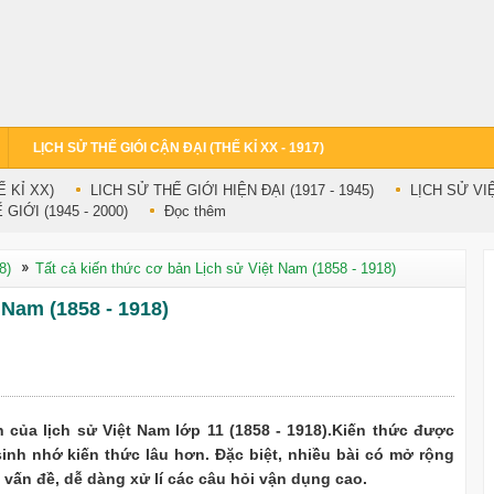
LỊCH SỬ THẾ GIÓI CẬN ĐẠI (THẾ KỈ XX - 1917)
Ế KỈ XX)
LICH SỬ THẾ GIỚI HIỆN ĐẠI (1917 - 1945)
LỊCH SỬ VIỆ
GIỚI (1945 - 2000)
Đọc thêm
8)
Tất cả kiến thức cơ bản Lịch sử Việt Nam (1858 - 1918)
 Nam (1858 - 1918)
n của lịch sử Việt Nam lớp 11 (1858 - 1918).Kiến thức được
sinh nhớ kiến thức lâu hơn. Đặc biệt, nhiều bài có mở rộng
 vấn đề, dễ dàng xử lí các câu hỏi vận dụng cao.