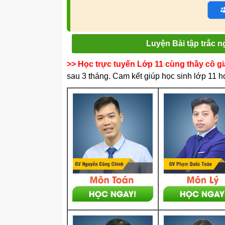
Luyện Bài tập trắc 
>> Học trực tuyến Lớp 11 cùng thầy cô g
sau 3 tháng. Cam kết giúp học sinh lớp 11 họ