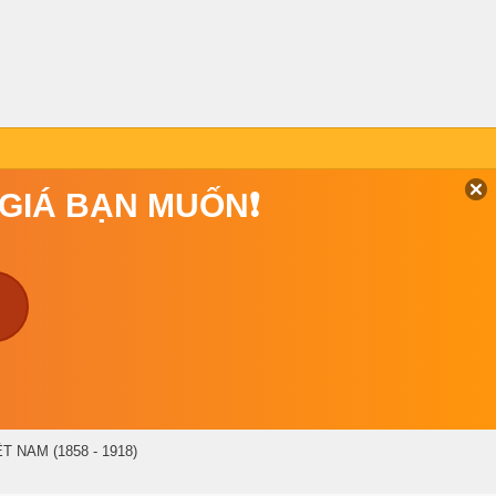
 GIÁ BẠN MUỐN❗
T NAM (1858 - 1918)