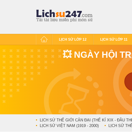
LỊCH SỬ LỚP 12
LỊCH SỬ LỚP 11
💥 NGÀY HỘI T
LỊCH SỬ THẾ GIỚI CẬN ĐẠI (THẾ KỈ XIX - ĐẦU TH
LỊCH SỬ VIỆT NAM (1919 - 2000)
LỊCH SỬ THẾ 