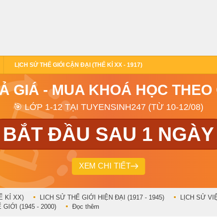
LỊCH SỬ THẾ GIÓI CẬN ĐẠI (THẾ KỈ XX - 1917)
RẢ GIÁ - MUA KHOÁ HỌC THEO
🎯 LỚP 1-12 TẠI TUYENSINH247 (TỪ 10-12/08)
BẮT ĐẦU SAU 1 NGÀY
XEM CHI TIẾT
Ế KỈ XX)
LICH SỬ THẾ GIỚI HIỆN ĐẠI (1917 - 1945)
LỊCH SỬ VIỆ
GIỚI (1945 - 2000)
Đọc thêm