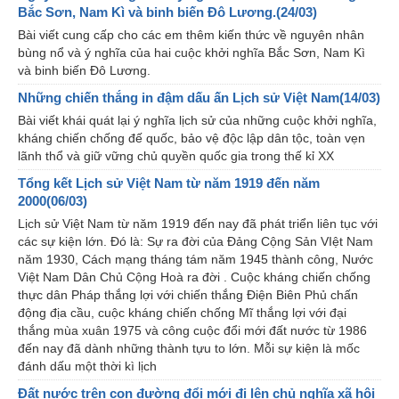
Bắc Sơn, Nam Kì và binh biến Đô Lương.(24/03)
Bài viết cung cấp cho các em thêm kiến thức về nguyên nhân
bùng nổ và ý nghĩa của hai cuộc khởi nghĩa Bắc Sơn, Nam Kì
và binh biến Đô Lương.
Những chiến thắng in đậm dấu ấn Lịch sử Việt Nam(14/03)
Bài viết khái quát lại ý nghĩa lịch sử của những cuộc khởi nghĩa,
kháng chiến chống đế quốc, bảo vệ độc lập dân tộc, toàn vẹn
lãnh thổ và giữ vững chủ quyền quốc gia trong thế kỉ XX
Tổng kết Lịch sử Việt Nam từ năm 1919 đến năm
2000(06/03)
Lịch sử Việt Nam từ năm 1919 đến nay đã phát triển liên tục với
các sự kiện lớn. Đó là: Sự ra đời của Đảng Cộng Sản VIệt Nam
năm 1930, Cách mạng tháng tám năm 1945 thành công, Nước
Việt Nam Dân Chủ Cộng Hoà ra đời . Cuộc kháng chiến chống
thực dân Pháp thắng lợi với chiến thắng Điện Biên Phủ chấn
động địa cầu, cuộc kháng chiến chống Mĩ thắng lợi với đại
thắng mùa xuân 1975 và công cuộc đổi mới đất nước từ 1986
đến nay đã dành những thành tựu to lớn. Mỗi sự kiện là mốc
đánh dấu một thời kì lịch
Đất nước trên con đường đổi mới đi lên chủ nghĩa xã hội