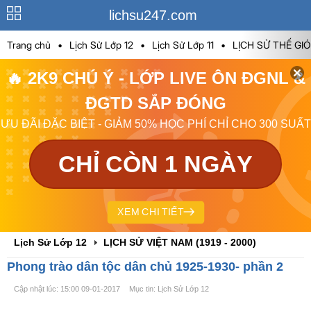
lichsu247.com
Trang chủ
•
Lịch Sử Lớp 12
•
Lịch Sử Lớp 11
•
LỊCH SỬ THẾ GIÓI
🔥 2K9 CHÚ Ý - LỚP LIVE ÔN ĐGNL &
ĐGTD SẮP ĐÓNG
ƯU ĐÃI ĐẶC BIỆT - GIẢM 50% HỌC PHÍ CHỈ CHO 300 SUẤT
CHỈ CÒN 1 NGÀY
XEM CHI TIẾT
Lịch Sử Lớp 12
LỊCH SỬ VIỆT NAM (1919 - 2000)
Phong trào dân tộc dân chủ 1925-1930- phần 2
Cập nhật lúc: 15:00 09-01-2017
Mục tin: Lịch Sử Lớp 12